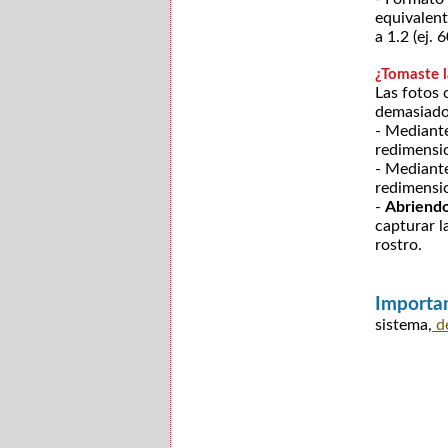
equivalent
a 1.2 (ej.
¿Tomaste l
Las fotos 
demasiado 
- Mediante
redimensio
- Mediante
redimensio
-
Abriendo
capturar l
rostro.
Importa
sistema,
de